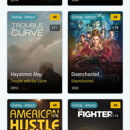
2014
2008
Dublaj - Altyazı
4K
Dublaj - Altyazı
4K
111
119
Hayatımın Atışı
Disenchanted
Trouble with the Curve
Disenchanted
2012
2022
Dublaj - Altyazı
4K
Dublaj - Altyazı
4K
138
116