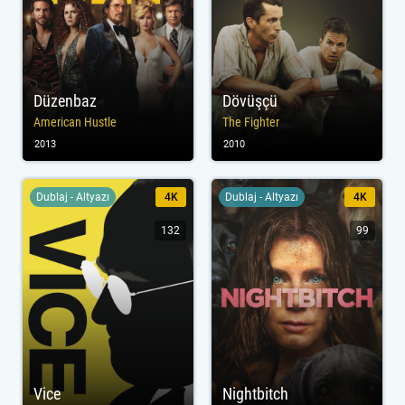
Düzenbaz
Dövüşçü
American Hustle
The Fighter
2013
2010
Dublaj - Altyazı
4K
Dublaj - Altyazı
4K
132
99
Vice
Nightbitch