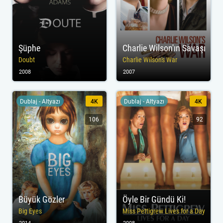
Şüphe
Charlie Wilson'ın Savaşı
Doubt
Charlie Wilson's War
2008
2007
Dublaj - Altyazı
4K
Dublaj - Altyazı
4K
106
92
Büyük Gözler
Öyle Bir Gündü Ki!
Big Eyes
Miss Pettigrew Lives for a Day