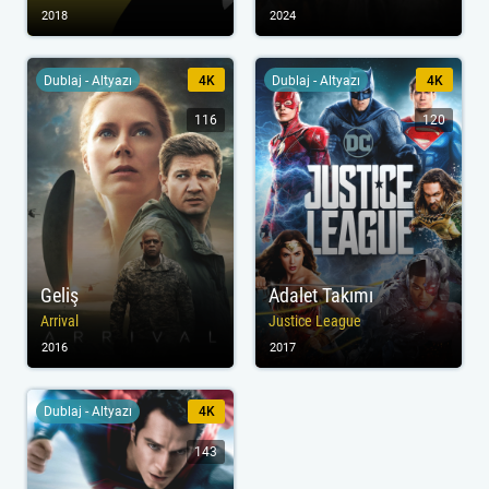
2018
2024
Dublaj - Altyazı
4K
Dublaj - Altyazı
4K
116
120
Geliş
Adalet Takımı
Arrival
Justice League
2016
2017
Dublaj - Altyazı
4K
143