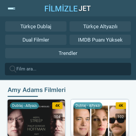
FİLMİZLE
JET
Türkçe Dublaj
Türkçe Altyazılı
Dual Filmler
IMDB Puanı Yüksek
Trendler
Amy Adams Filmleri
Dublaj - Altyazı
4K
Dublaj - Altyazı
4K
104
102