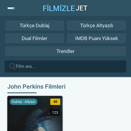
FİLMİZLE
JET
Türkçe Dublaj
Türkçe Altyazılı
Dual Filmler
IMDB Puanı Yüksek
Trendler
John Perkins Filmleri
Dublaj - Altyazı
4K
123