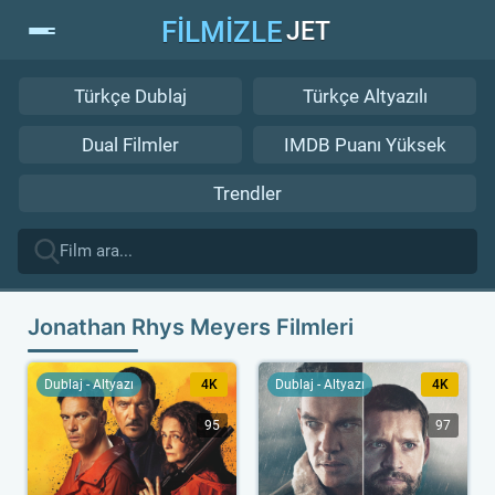
FİLMİZLE
JET
Türkçe Dublaj
Türkçe Altyazılı
Dual Filmler
IMDB Puanı Yüksek
Trendler
Jonathan Rhys Meyers Filmleri
Dublaj - Altyazı
4K
Dublaj - Altyazı
4K
95
97