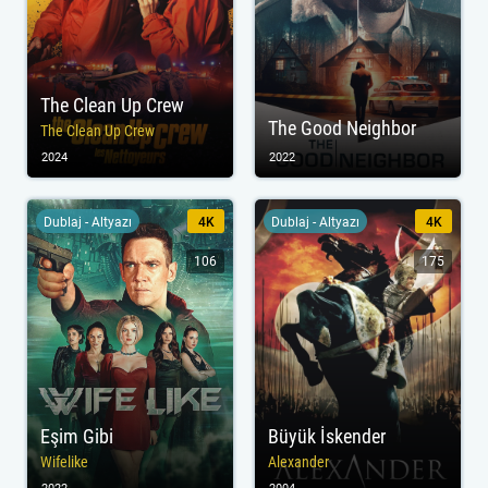
The Clean Up Crew
The Good Neighbor
The Clean Up Crew
2024
2022
Dublaj - Altyazı
4K
Dublaj - Altyazı
4K
106
175
Eşim Gibi
Büyük İskender
Wifelike
Alexander