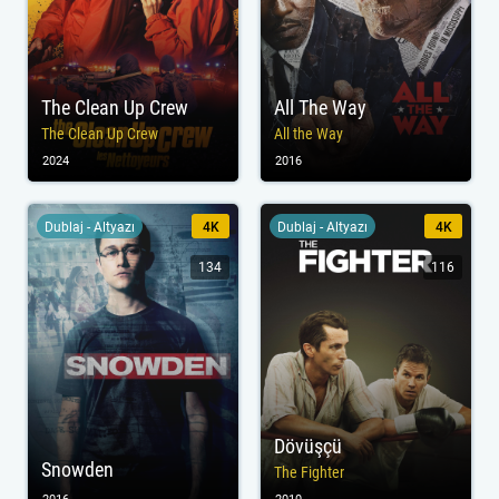
The Clean Up Crew
All The Way
The Clean Up Crew
All the Way
2024
2016
Dublaj - Altyazı
4K
Dublaj - Altyazı
4K
134
116
Dövüşçü
Snowden
The Fighter