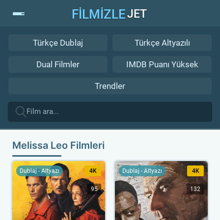
FİLMİZLE
JET
Türkçe Dublaj
Türkçe Altyazılı
Dual Filmler
IMDB Puanı Yüksek
Trendler
Melissa Leo Filmleri
Dublaj - Altyazı
4K
Dublaj - Altyazı
4K
95
132