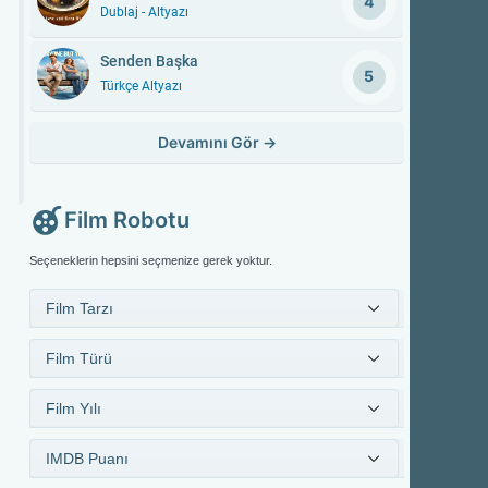
4
Dublaj - Altyazı
Senden Başka
5
Türkçe Altyazı
Devamını Gör
→
Film Robotu
Seçeneklerin hepsini seçmenize gerek yoktur.