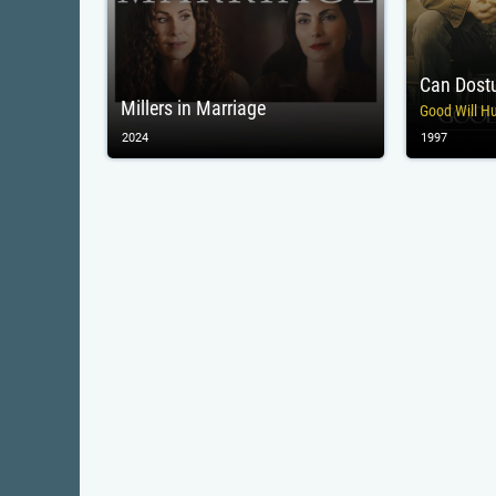
Can Dos
Millers in Marriage
Good Will H
2024
1997