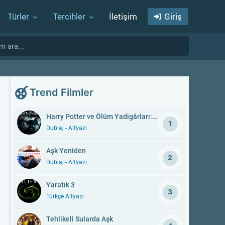
Türler
Tercihler
İletişim
Giriş
Trend Filmler
Harry Potter ve Ölüm Yadigârları: Bölüm 1
1
Dublaj - Altyazı
Aşk Yeniden
2
Dublaj - Altyazı
Yaratık 3
3
Türkçe Altyazı
Tehlikeli Sularda Aşk