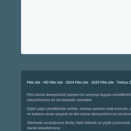
Film izle
-
HD Film izle
-
2024 Film izle
-
2025 Film izle
-
Türkçe D
Film izleme deneyiminizi yepyeni bir seviyeye taşıyan primefilmizl
izleyicilerimize en üst düzeyde sunmaktır.
Dijital çağın yenilikleriyle birlikte, sinema salonları artık evinizd
ve kullanıcı dostu arayüzü ile film izleme deneyiminizi en üst düze
Sitemizde sunduğumuz filmler, farklı dillerde ve çeşitli çözünürlük 
olarak izleyebilirsiniz.