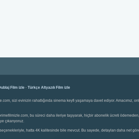
ublaj Film izle
-
Türkçe Altyazılı Film izle
e.com, sizi evinizin rahatlığında sinema keyfi yaşamaya davet ediyor. Amacımız, onli
e. primefilmizle.com, bu süreci daha ileriye taşıyarak, hiçbir abonelik ücreti ödemede
ye çıkarıyoruz.
seçenekleriyle, hatta 4K kalitesinde bile mevcut. Bu sayede, detayları daha net görebil