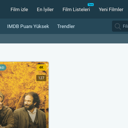
Film izle
En İyiler
Film Listeleri
Yeni Filmler
IMDB Puanı Yüksek
Trendler
yazı
4K
127