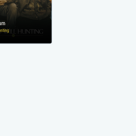
tum
unting