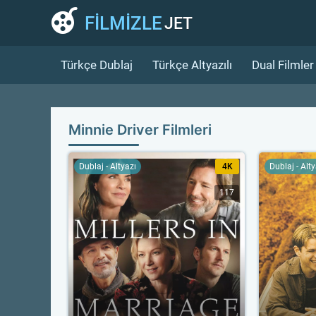
FİLMİZLE
JET
Türkçe Dublaj
Türkçe Altyazılı
Dual Filmler
Minnie Driver Filmleri
Dublaj - Altyazı
4K
Dublaj - Alt
117