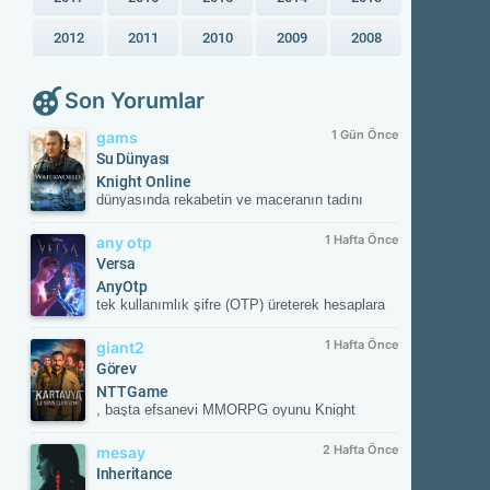
2012
2011
2010
2009
2008
Son Yorumlar
1 Gün Önce
gams
Su Dünyası
Knight Online
dünyasında rekabetin ve maceranın tadını
çıkar! Güvenilir sunucular, aktif etkinlikler ve
kesintisiz oyun deneyimiyle savaşın
1 Hafta Önce
any otp
merkezinde yerini al. Güncel gelişmeleri takip
Versa
etmek ve resmi içeriklere ulaşmak için
AnyOtp
NTTGame platformunu ziyaret edebilir,
tek kullanımlık şifre (OTP) üreterek hesaplara
karakterini zirveye taşıyacak fırsatları
ek güvenlik sağlayan iki aşamalı doğrulama
kaçırmayabilirsin.
(2FA) uygulamasıdır. Hesabınızla
1 Hafta Önce
giant2
eşleştirildikten sonra her girişte uygulamanın
Görev
oluşturduğu süreli doğrulama kodunu ister;
NTTGame
böylece yetkisiz erişime karşı hesabınızı korur.
, başta efsanevi MMORPG oyunu Knight
Online olmak üzere dünya çapında popüler,
ücretsiz (Free-to-Play) çevrimiçi oyunların
2 Hafta Önce
mesay
yayıncılığını üstlenen lider bir dijital oyun
Inheritance
portalıdır. 2011 yılından bu yana Türkiye ve