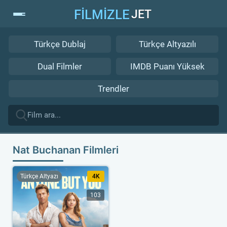
FİLMİZLE
JET
Türkçe Dublaj
Türkçe Altyazılı
Dual Filmler
IMDB Puanı Yüksek
Trendler
Nat Buchanan Filmleri
Türkçe Altyazı
4K
103