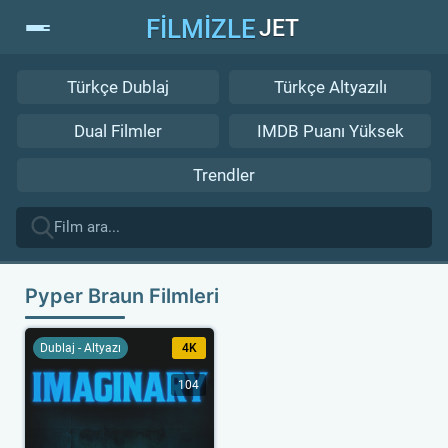
FİLMİZLE
JET
Türkçe Dublaj
Türkçe Altyazılı
Dual Filmler
IMDB Puanı Yüksek
Trendler
Pyper Braun Filmleri
Dublaj - Altyazı
4K
104