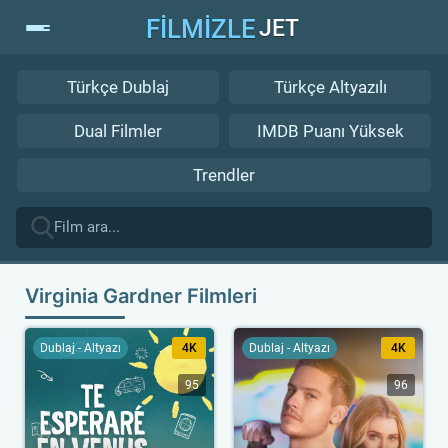
FİLMİZLE
JET
Türkçe Dublaj
Türkçe Altyazılı
Dual Filmler
IMDB Puanı Yüksek
Trendler
Virginia Gardner Filmleri
Dublaj - Altyazı
4K
Dublaj - Altyazı
4K
95
96