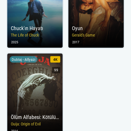
Chuck'ın Hayatı
Oyun
The Life of Chuck
Gerald's Game
2025
2017
Dublaj - Altyazı
4K
99
Ölüm Alfabesi: Kötülüğün Başlangıcı
Ouija: Origin of Evil