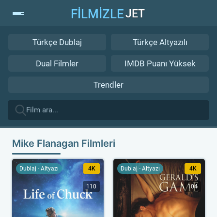
FİLMİZLE
JET
Türkçe Dublaj
Türkçe Altyazılı
Dual Filmler
IMDB Puanı Yüksek
Trendler
Mike Flanagan Filmleri
Dublaj - Altyazı
4K
Dublaj - Altyazı
4K
110
104