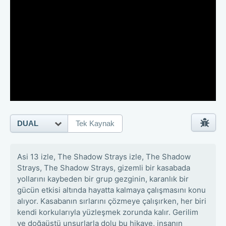
DUAL
Tek Kaynak
Asi 13 izle, The Shadow Strays izle, The Shadow
Strays, The Shadow Strays, gizemli bir kasabada
yollarını kaybeden bir grup gezginin, karanlık bir
gücün etkisi altında hayatta kalmaya çalışmasını konu
alıyor. Kasabanın sırlarını çözmeye çalışırken, her biri
kendi korkularıyla yüzleşmek zorunda kalır. Gerilim
ve doğaüstü unsurlarla dolu bu hikaye, insanın