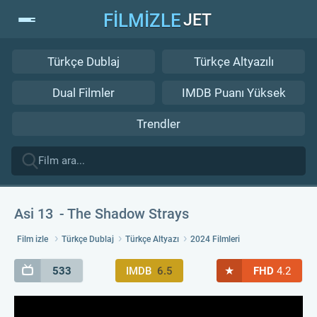
FİLMİZLE
JET
Türkçe Dublaj
Türkçe Altyazılı
Dual Filmler
IMDB Puanı Yüksek
Trendler
Asi 13
The Shadow Strays
Film izle
Türkçe Dublaj
Türkçe Altyazı
2024 Filmleri
★
533
IMDB
6.5
FHD
4.2