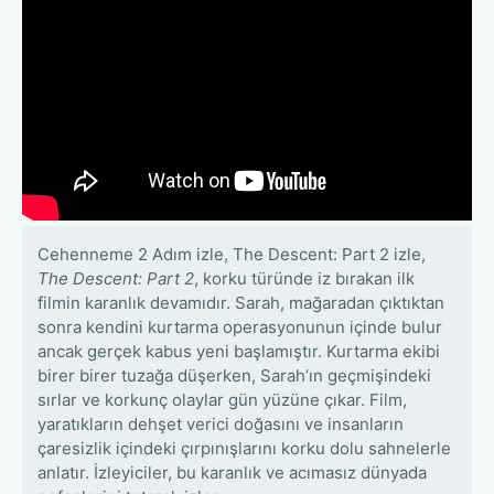
Cehenneme 2 Adım izle, The Descent: Part 2 izle,
The Descent: Part 2
, korku türünde iz bırakan ilk
filmin karanlık devamıdır. Sarah, mağaradan çıktıktan
sonra kendini kurtarma operasyonunun içinde bulur
ancak gerçek kabus yeni başlamıştır. Kurtarma ekibi
birer birer tuzağa düşerken, Sarah’ın geçmişindeki
sırlar ve korkunç olaylar gün yüzüne çıkar. Film,
yaratıkların dehşet verici doğasını ve insanların
çaresizlik içindeki çırpınışlarını korku dolu sahnelerle
anlatır. İzleyiciler, bu karanlık ve acımasız dünyada