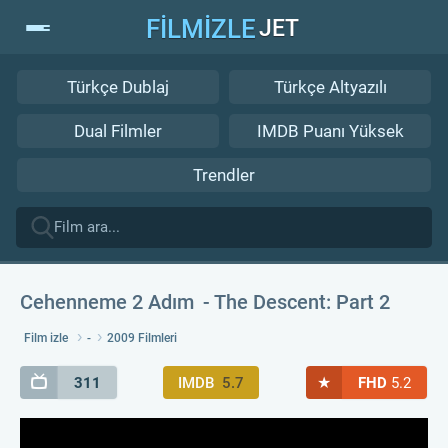
FİLMİZLE
JET
Türkçe Dublaj
Türkçe Altyazılı
Dual Filmler
IMDB Puanı Yüksek
Trendler
Cehenneme 2 Adım
The Descent: Part 2
Film izle
-
2009 Filmleri
★
311
IMDB
5.7
FHD
5.2