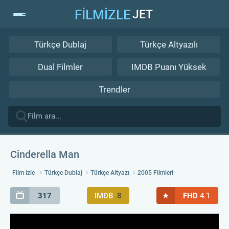
FİLMİZLE
JET
Türkçe Dublaj
Türkçe Altyazılı
Dual Filmler
IMDB Puanı Yüksek
Trendler
Cinderella Man
Film izle
Türkçe Dublaj
Türkçe Altyazı
2005 Filmleri
★
317
IMDB
8
FHD
4.1