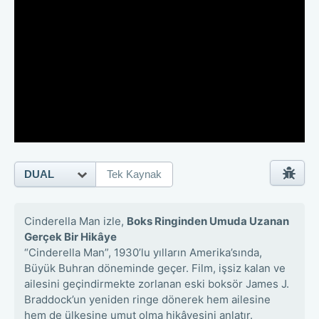
DUAL
Tek Kaynak
Cinderella Man izle,
Boks Ringinden Umuda Uzanan
Gerçek Bir Hikâye
“Cinderella Man”, 1930’lu yılların Amerika’sında,
Büyük Buhran döneminde geçer. Film, işsiz kalan ve
ailesini geçindirmekte zorlanan eski boksör James J.
Braddock’un yeniden ringe dönerek hem ailesine
hem de ülkesine umut olma hikâyesini anlatır.