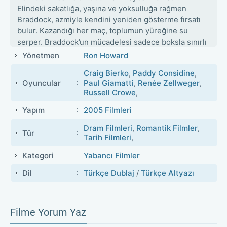
Elindeki sakatlığa, yaşına ve yoksulluğa rağmen
Braddock, azmiyle kendini yeniden gösterme fırsatı
bulur. Kazandığı her maç, toplumun yüreğine su
serper. Braddock’un mücadelesi sadece boksla sınırlı
değildir; o, aynı zamanda ailesini açlıktan kurtarmaya,
Yönetmen
Ron Howard
çocuklarını evde tutmaya çalışan bir babadır. Film,
Craig Bierko
,
Paddy Considine
,
azmin, aile bağlarının ve inancın zorluklara nasıl karşı
Oyuncular
Paul Giamatti
,
Renée Zellweger
,
durabileceğini gözler önüne serer.
Russell Crowe
,
Yapım
2005 Filmleri
Dram Filmleri
,
Romantik Filmler
,
Tür
Tarih Filmleri
,
Kategori
Yabancı Filmler
Dil
Türkçe Dublaj
/
Türkçe Altyazı
Filme Yorum Yaz