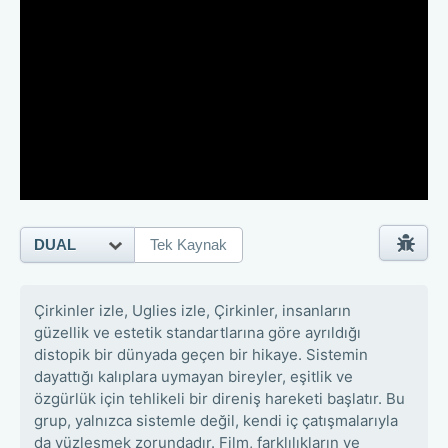
DUAL
Tek Kaynak
Çirkinler izle, Uglies izle, Çirkinler, insanların
güzellik ve estetik standartlarına göre ayrıldığı
distopik bir dünyada geçen bir hikaye. Sistemin
dayattığı kalıplara uymayan bireyler, eşitlik ve
özgürlük için tehlikeli bir direniş hareketi başlatır. Bu
grup, yalnızca sistemle değil, kendi iç çatışmalarıyla
da yüzleşmek zorundadır. Film, farklılıkların ve