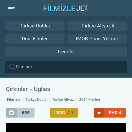
FİLMİZLE
JET
Türkçe Dublaj
Türkçe Altyazılı
Dual Filmler
IMDB Puanı Yüksek
Trendler
Çirkinler
Uglies
Film izle
Türkçe Dublaj
Türkçe Altyazı
2024 Filmleri
★
635
IMDB
4.7
FHD
4