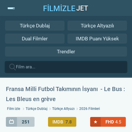
FİLMİZLE
JET
Türkçe Dublaj
Türkçe Altyazılı
Dual Filmler
IMDB Puanı Yüksek
Trendler
Fransa Milli Futbol Takımının İsyanı
Le Bus :
Les Bleus en grève
Film izle
Türkçe Dublaj
Türkçe Altyazı
2026 Filmleri
★
251
IMDB
7.8
FHD
4.5