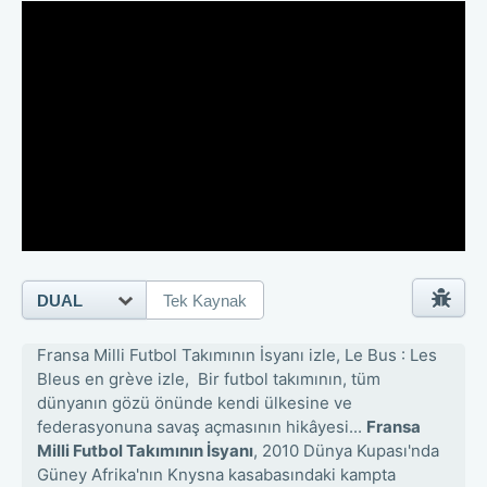
DUAL
Tek Kaynak
Fransa Milli Futbol Takımının İsyanı izle, Le Bus : Les
Bleus en grève izle, Bir futbol takımının, tüm
dünyanın gözü önünde kendi ülkesine ve
federasyonuna savaş açmasının hikâyesi...
Fransa
Milli Futbol Takımının İsyanı
, 2010 Dünya Kupası'nda
Güney Afrika'nın Knysna kasabasındaki kampta