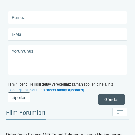
Filmin içeriği ile ilgili detay vereceğiniz zaman spoiler içine alınız.
[spoiler]filmin sonunda başrol ölmüyor[/spoiler]
Spoiler
Gönder
Film Yorumları
Daha önce
Fransa Milli Futbol Takımının İsyanı
filmine yorum