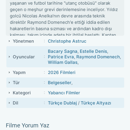
yaşanan ve futbol tarihine "utanç otobüsü" olarak
geçen o meşhur grevi derinlemesine inceliyor. Yıldız
golcü Nicolas Anelka'nın devre arasında teknik
direktör Raymond Domenech'e ettiği iddia edilen
hakaretlerin basına sızması ve ardından kadro dışı
kalması, takım içinde adeta bir ihtilal başlattı. Kaptan
Yönetmen
Christophe Astruc
Patrice Evra önderliğindeki futbolcuların antrenman
sahasına çıkmayı reddedip kendilerini takım
Bacary Sagna
,
Estelle Denis
,
otobüsüne kilitlemesiyle büyüyen bu kriz, sadece bir
Oyuncular
Patrice Evra
,
Raymond Domenech
,
spor skandalı değil, Fransa parlamentosuna kadar
William Gallas
,
uzanan siyasi bir infiale dönüştü. Perde arkasındaki
Yapım
2026 Filmleri
tüm gizli pazarlıkları ve ego savaşlarını bu korkusuz
belgeselde izleyeceksiniz.
Tür
Belgeseller
,
Kategori
Yabancı Filmler
Dil
Türkçe Dublaj
/
Türkçe Altyazı
Filme Yorum Yaz