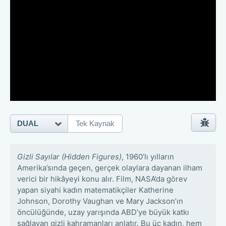
DUAL
Tek Kaynak
Gizli Sayılar (Hidden Figures)
, 1960’lı yılların
Amerika’sında geçen, gerçek olaylara dayanan ilham
verici bir hikâyeyi konu alır. Film, NASA’da görev
yapan siyahi kadın matematikçiler Katherine
Johnson, Dorothy Vaughan ve Mary Jackson’ın
öncülüğünde, uzay yarışında ABD’ye büyük katkı
sağlayan gizli kahramanları anlatır. Bu üç kadın, hem