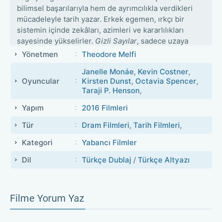
bilimsel başarılarıyla hem de ayrımcılıkla verdikleri
mücadeleyle tarih yazar. Erkek egemen, ırkçı bir
sistemin içinde zekâları, azimleri ve kararlılıkları
sayesinde yükselirler.
Gizli Sayılar
, sadece uzaya
çıkan bir roketin değil, aynı zamanda toplumsal
Yönetmen
Theodore Melfi
değişimin de fitilini ateşleyen bir yolculuğun
Janelle Monáe
,
Kevin Costner
,
hikâyesidir.
Oyuncular
Kirsten Dunst
,
Octavia Spencer
,
Taraji P. Henson
,
Yapım
2016 Filmleri
Tür
Dram Filmleri
,
Tarih Filmleri
,
Kategori
Yabancı Filmler
Dil
Türkçe Dublaj
/
Türkçe Altyazı
Filme Yorum Yaz