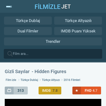
FİLMİZLE
JET
Türkçe Dublaj
Türkçe Altyazılı
Dual Filmler
IMDB Puanı Yüksek
Trendler
Gizli Sayılar
Hidden Figures
Film izle
Türkçe Dublaj
Türkçe Altyazı
2016 Filmleri
★
313
IMDB
7.8
FHD
4.7