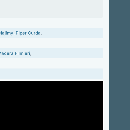
Najimy
,
Piper Curda
,
acera Filmleri
,