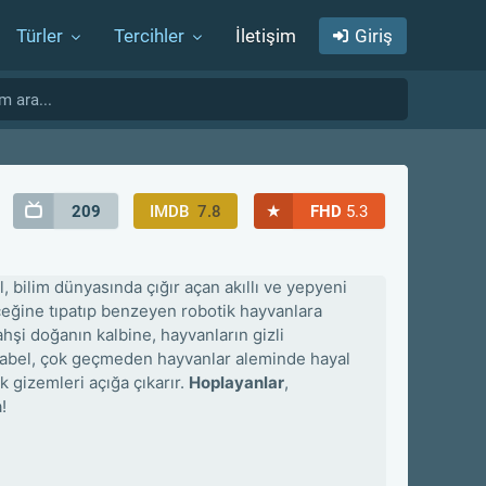
Türler
Tercihler
İletişim
Giriş
★
209
IMDB
7.8
FHD
5.3
 bilim dünyasında çığır açan akıllı ve yepyeni
gerçeğine tıpatıp benzeyen robotik hayvanlara
ahşi doğanın kalbine, hayvanların gizli
Mabel, çok geçmeden hayvanlar aleminde hayal
 gizemleri açığa çıkarır.
Hoplayanlar
,
!