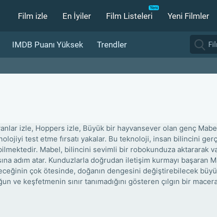
Film izle
En İyiler
Film Listeleri
Yeni Filmler
IMDB Puanı Yüksek
Trendler
anlar izle, Hoppers izle, Büyük bir hayvansever olan genç Mabel,
nolojiyi test etme fırsatı yakalar. Bu teknoloji, insan bilincini 
bilmektedir. Mabel, bilincini sevimli bir robokunduza aktararak v
ına adım atar. Kunduzlarla doğrudan iletişim kurmayı başaran 
eceğinin çok ötesinde, doğanın dengesini değiştirebilecek büyük
ğun ve keşfetmenin sınır tanımadığını gösteren çılgın bir macera