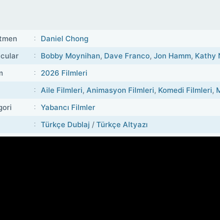
tmen
Daniel Chong
cular
Bobby Moynihan
,
Dave Franco
,
Jon Hamm
,
Kathy 
m
2026 Filmleri
Aile Filmleri
,
Animasyon Filmleri
,
Komedi Filmleri
,
M
gori
Yabancı Filmler
Türkçe Dublaj
/
Türkçe Altyazı