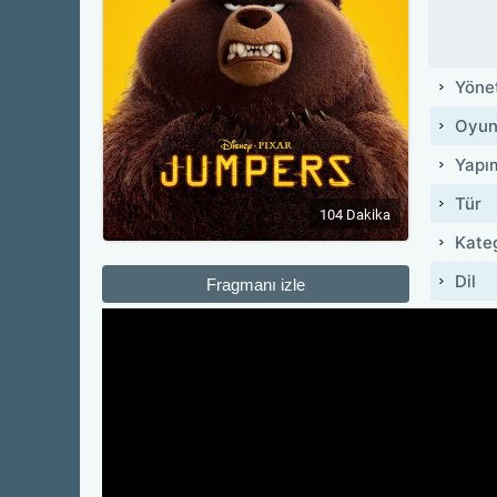
Yöne
Oyun
Yapı
Tür
104 Dakika
Kate
Dil
Fragmanı izle