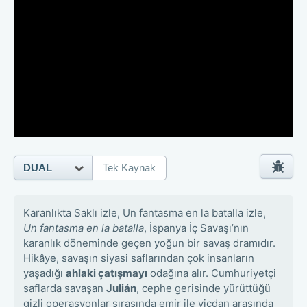
DUAL
Tek Kaynak
Karanlıkta Saklı izle, Un fantasma en la batalla izle,
Un fantasma en la batalla
, İspanya İç Savaşı’nın
karanlık döneminde geçen yoğun bir savaş dramıdır.
Hikâye, savaşın siyasi saflarından çok insanların
yaşadığı
ahlaki çatışmayı
odağına alır. Cumhuriyetçi
saflarda savaşan
Julián
, cephe gerisinde yürüttüğü
gizli operasyonlar sırasında emir ile vicdan arasında