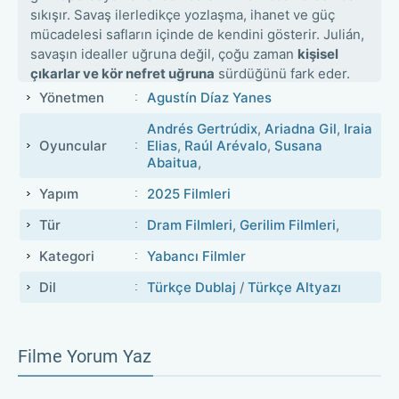
sıkışır. Savaş ilerledikçe yozlaşma, ihanet ve güç
mücadelesi safların içinde de kendini gösterir. Julián,
savaşın idealler uğruna değil, çoğu zaman
kişisel
çıkarlar ve kör nefret uğruna
sürdüğünü fark eder.
Filmin adı, hem savaşta kaybolan kimliklere hem de
Yönetmen
Agustín Díaz Yanes
ideolojik hayaletlere işaret eder. Julián’ın iç
Andrés Gertrúdix
,
Ariadna Gil
,
Iraia
hesaplaşması, hayatta kalmanın bedelini daha da
Oyuncular
Elias
,
Raúl Arévalo
,
Susana
ağırlaştırır.
Abaitua
,
Yapım
2025 Filmleri
Tür
Dram Filmleri
,
Gerilim Filmleri
,
Kategori
Yabancı Filmler
Dil
Türkçe Dublaj
/
Türkçe Altyazı
Filme Yorum Yaz