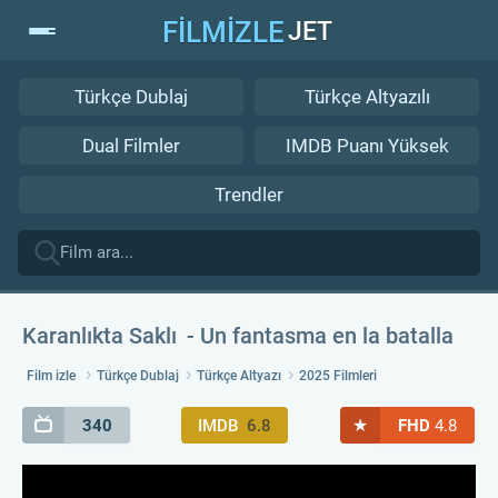
FİLMİZLE
JET
Türkçe Dublaj
Türkçe Altyazılı
Dual Filmler
IMDB Puanı Yüksek
Trendler
Karanlıkta Saklı
Un fantasma en la batalla
Film izle
Türkçe Dublaj
Türkçe Altyazı
2025 Filmleri
★
340
IMDB
6.8
FHD
4.8