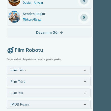
4
Dublaj - Altyazı
Senden Başka
5
Türkçe Altyazı
Devamını Gör
→
Film Robotu
Seçeneklerin hepsini seçmenize gerek yoktur.