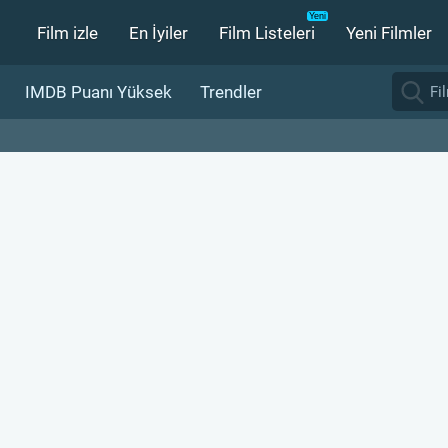
Film izle
En İyiler
Film Listeleri
Yeni Filmler
IMDB Puanı Yüksek
Trendler