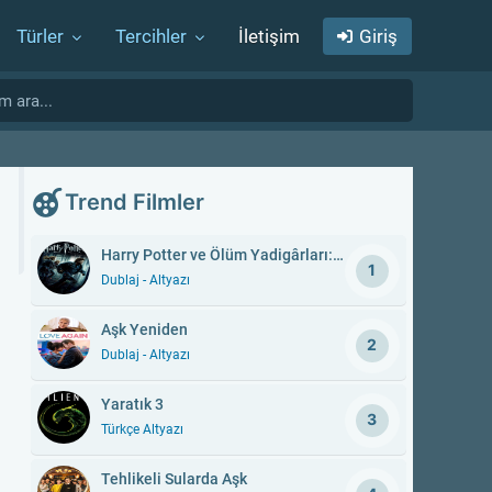
Türler
Tercihler
İletişim
Giriş
Trend Filmler
Harry Potter ve Ölüm Yadigârları: Bölüm 1
1
Dublaj - Altyazı
Aşk Yeniden
2
Dublaj - Altyazı
Yaratık 3
3
Türkçe Altyazı
Tehlikeli Sularda Aşk