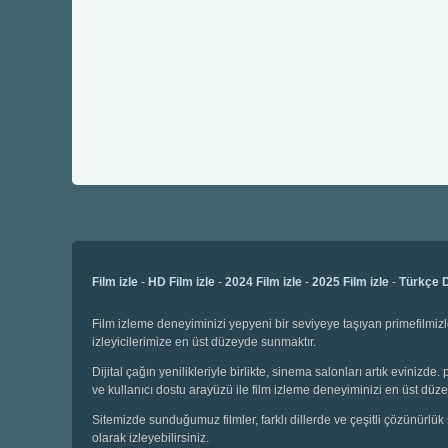
Film izle
-
HD Film izle
-
2024 Film izle
-
2025 Film izle
-
Türkçe D
Film izleme deneyiminizi yepyeni bir seviyeye taşıyan primefilmizl
izleyicilerimize en üst düzeyde sunmaktır.
Dijital çağın yenilikleriyle birlikte, sinema salonları artık evinizd
ve kullanıcı dostu arayüzü ile film izleme deneyiminizi en üst düze
Sitemizde sunduğumuz filmler, farklı dillerde ve çeşitli çözünürlük 
olarak izleyebilirsiniz.