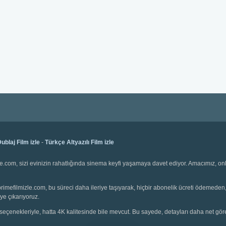
ublaj Film izle
-
Türkçe Altyazılı Film izle
e.com, sizi evinizin rahatlığında sinema keyfi yaşamaya davet ediyor. Amacımız, onli
e. primefilmizle.com, bu süreci daha ileriye taşıyarak, hiçbir abonelik ücreti ödemede
ye çıkarıyoruz.
seçenekleriyle, hatta 4K kalitesinde bile mevcut. Bu sayede, detayları daha net görebil