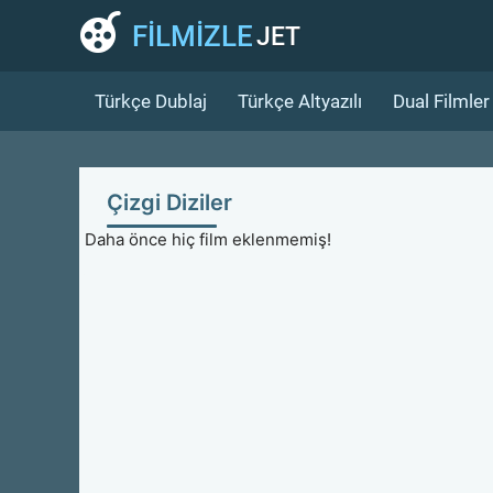
FİLMİZLE
JET
Türkçe Dublaj
Türkçe Altyazılı
Dual Filmler
Çizgi Diziler
Daha önce hiç film eklenmemiş!