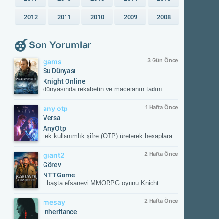
2012
2011
2010
2009
2008
Son Yorumlar
3 Gün Önce
gams
Su Dünyası
Knight Online
dünyasında rekabetin ve maceranın tadını
çıkar! Güvenilir sunucular, aktif etkinlikler ve
kesintisiz oyun deneyimiyle savaşın
1 Hafta Önce
any otp
merkezinde yerini al. Güncel gelişmeleri takip
Versa
etmek ve resmi içeriklere ulaşmak için
AnyOtp
NTTGame platformunu ziyaret edebilir,
tek kullanımlık şifre (OTP) üreterek hesaplara
karakterini zirveye taşıyacak fırsatları
ek güvenlik sağlayan iki aşamalı doğrulama
kaçırmayabilirsin.
(2FA) uygulamasıdır. Hesabınızla
2 Hafta Önce
giant2
eşleştirildikten sonra her girişte uygulamanın
Görev
oluşturduğu süreli doğrulama kodunu ister;
NTTGame
böylece yetkisiz erişime karşı hesabınızı korur.
, başta efsanevi MMORPG oyunu Knight
Online olmak üzere dünya çapında popüler,
ücretsiz (Free-to-Play) çevrimiçi oyunların
2 Hafta Önce
mesay
yayıncılığını üstlenen lider bir dijital oyun
Inheritance
portalıdır. 2011 yılından bu yana Türkiye ve