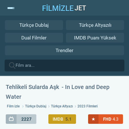
FİLMİZLE
JET
Türkçe Dublaj
Türkçe Altyazılı
Dual Filmler
IMDB Puanı Yüksek
Trendler
Tehlikeli Sularda Aşk
In Love and Deep
Water
Film izle
Türkçe Dublaj
Türkçe Altyazı
2023 Filmleri
★
2227
IMDB
5.1
FHD
4.3