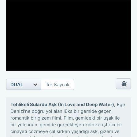
DUAL
Tek Kaynak
Tehlikeli Sularda Aşk (In Love and Deep Water),
Ege
Denizi'ne doğru yol alan lüks bir gemide geçen
romantik bir gizem filmi. Film, gemideki bir uşak ile
bir yolcunun, gemide gerçekleşen kafa karıştırıcı bir
cinayeti çözmeye çalışırken yaşadığı aşk, gizem ve