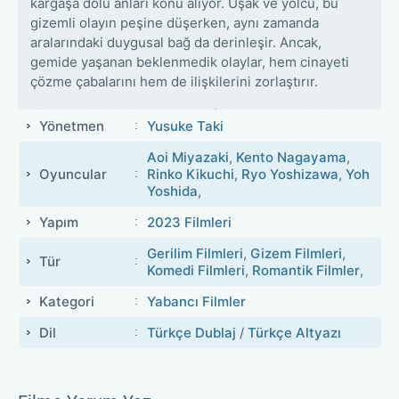
kargaşa dolu anları konu alıyor. Uşak ve yolcu, bu
gizemli olayın peşine düşerken, aynı zamanda
aralarındaki duygusal bağ da derinleşir. Ancak,
gemide yaşanan beklenmedik olaylar, hem cinayeti
çözme çabalarını hem de ilişkilerini zorlaştırır.
Lüks geminin ihtişamlı atmosferi ve Ege Denizi'nin
Yönetmen
Yusuke Taki
büyüleyici manzaraları eşliğinde, izleyiciler hem
romantik anlar hem de gerilim dolu bir macera yaşar.
Aoi Miyazaki
,
Kento Nagayama
,
Film, aşkın ve gizemin iç içe geçtiği sürükleyici bir
Oyuncular
Rinko Kikuchi
,
Ryo Yoshizawa
,
Yoh
Yoshida
,
hikaye sunar.
Yapım
2023 Filmleri
Fullfilmizlesen Yorumu:
Gerilim Filmleri
,
Gizem Filmleri
,
Tehlikeli Sularda Aşk, romantizm ve gizem severler
Tür
Komedi Filmleri
,
Romantik Filmler
,
için keyifli bir seyir deneyimi sunuyor. Film, hem
romantik hem de gerilim dolu sahneleriyle izleyiciyi
Kategori
Yabancı Filmler
ekrana bağlıyor. Lüks bir gemide geçen bu hikaye,
Dil
Türkçe Dublaj
/
Türkçe Altyazı
karakterlerin arasındaki çekim ve gizemli cinayeti
çözme çabalarıyla izleyicilere unutulmaz anlar
yaşatıyor. Eğer romantik ve gizem dolu hikayeleri
seviyorsanız, Tehlikeli Sularda Aşk tam size göre.