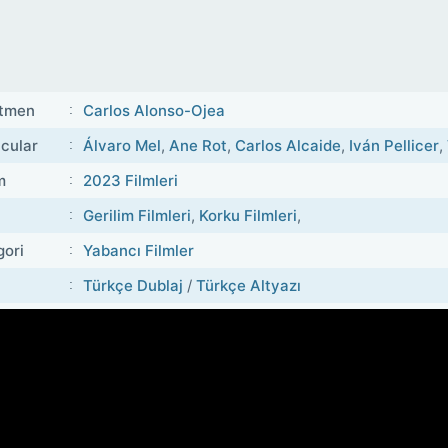
tmen
Carlos Alonso-Ojea
cular
Álvaro Mel
,
Ane Rot
,
Carlos Alcaide
,
Iván Pellicer
,
m
2023 Filmleri
Gerilim Filmleri
,
Korku Filmleri
,
gori
Yabancı Filmler
Türkçe Dublaj
/
Türkçe Altyazı