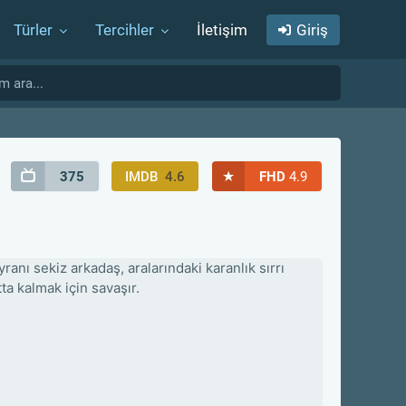
Türler
Tercihler
İletişim
Giriş
★
375
IMDB
4.6
FHD
4.9
yranı sekiz arkadaş, aralarındaki karanlık sırrı
ta kalmak için savaşır.