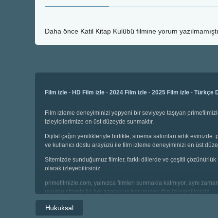
Daha önce
Katil Kitap Kulübü
filmine yorum yazılmamıştır
Film izle
-
HD Film izle
-
2024 Film izle
-
2025 Film izle
-
Türkçe D
Film izleme deneyiminizi yepyeni bir seviyeye taşıyan primefilmizl
izleyicilerimize en üst düzeyde sunmaktır.
Dijital çağın yenilikleriyle birlikte, sinema salonları artık evinizd
ve kullanıcı dostu arayüzü ile film izleme deneyiminizi en üst düze
Sitemizde sunduğumuz filmler, farklı dillerde ve çeşitli çözünürlük 
olarak izleyebilirsiniz.
primefilmizle.com, yalnızca filmleri sunmakla kalmıyor, aynı zamand
uyumlu sitemiz ile her zaman ve her yerden film izleyebilirsiniz.
Sitemiz, sadece film izleme platformu değil, aynı zamanda bir sine
Hukuksal