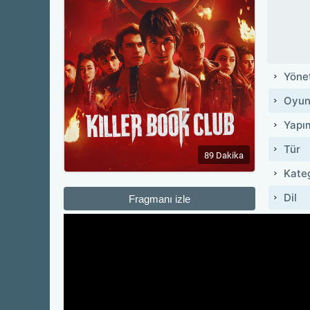
Yöne
Oyun
Yapı
Tür
89 Dakika
Kate
Dil
Fragmanı izle