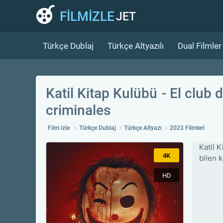
FİLMİZLE
JET
Türkçe Dublaj
Türkçe Altyazılı
Dual Filmler
Katil Kitap Kulübü
El club 
criminales
Film izle
Türkçe Dublaj
Türkçe Altyazı
2023 Filmleri
Katil K
4K
bilen k
HD