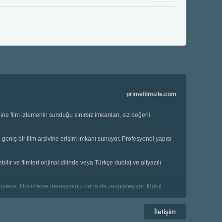
primefilmizle.com
ne film izlemenin sunduğu sınırsız imkanları, siz değerli
n, geniş bir film arşivine erişim imkanı sunuyor. Profesyonel yapısı
ir ve filmleri orijinal dilinde veya Türkçe dublaj ve altyazılı
. Böylece, film izleme deneyiminiz daha da zenginleşiyor. Mobil
an en güncel haberler ile bilgi dağarcığınızı genişletebilirsiniz.
İletişim