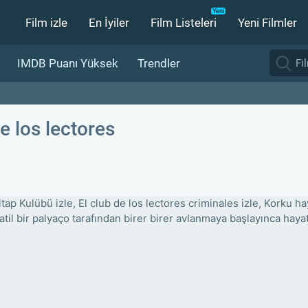
Film izle
En İyiler
Film Listeleri
Yeni Filmler
IMDB Puanı Yüksek
Trendler
de los lectores
itap Kulübü izle, El club de los lectores criminales izle, Korku ha
atil bir palyaço tarafından birer birer avlanmaya başlayınca hayat