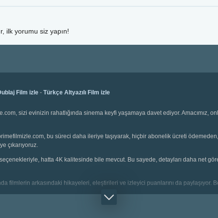
, ilk yorumu siz yapın!
ublaj Film izle
-
Türkçe Altyazılı Film izle
e.com, sizi evinizin rahatlığında sinema keyfi yaşamaya davet ediyor. Amacımız, onli
e. primefilmizle.com, bu süreci daha ileriye taşıyarak, hiçbir abonelik ücreti ödemede
ye çıkarıyoruz.
seçenekleriyle, hatta 4K kalitesinde bile mevcut. Bu sayede, detayları daha net görebil
a filmlerin arkasındaki hikayeleri, eleştirileri ve izleyici puanlarını da paylaşıyor
ma kültürü merkezidir. Film incelemeleri, yönetmen biyografileri ve sinema dünyasınd