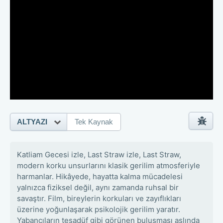
ALTYAZI
Tek Kaynak
Katliam Gecesi izle, Last Straw izle, Last Straw,
modern korku unsurlarını klasik gerilim atmosferiyle
harmanlar. Hikâyede, hayatta kalma mücadelesi
yalnızca fiziksel değil, aynı zamanda ruhsal bir
savaştır. Film, bireylerin korkuları ve zayıflıkları
üzerine yoğunlaşarak psikolojik gerilim yaratır.
Yabancıların tesadüf gibi görünen buluşması aslında