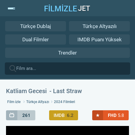
FİLMİZLE
JET
Türkçe Dublaj
Türkçe Altyazılı
Dual Filmler
IMDB Puanı Yüksek
Trendler
Katliam Gecesi
Last Straw
Film izle
Türkçe Altyazı
2024 Filmleri
★
261
IMDB
6.2
FHD
5.8