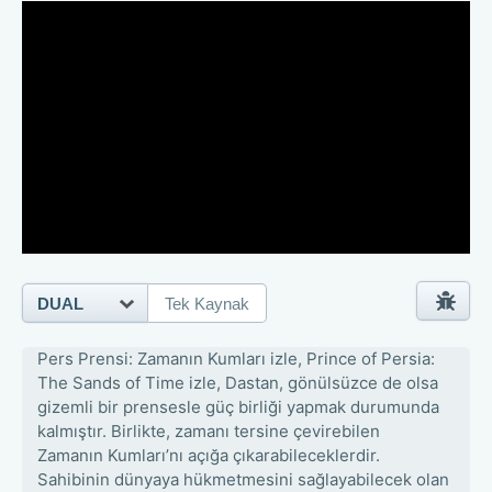
DUAL
Tek Kaynak
Pers Prensi: Zamanın Kumları izle, Prince of Persia:
The Sands of Time izle, Dastan, gönülsüzce de olsa
gizemli bir prensesle güç birliği yapmak durumunda
kalmıştır. Birlikte, zamanı tersine çevirebilen
Zamanın Kumları’nı açığa çıkarabileceklerdir.
Sahibinin dünyaya hükmetmesini sağlayabilecek olan