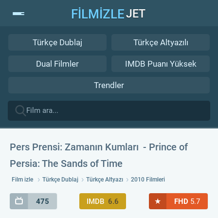
FİLMİZLE
JET
Türkçe Dublaj
Türkçe Altyazılı
Dual Filmler
IMDB Puanı Yüksek
Trendler
Pers Prensi: Zamanın Kumları
Prince of
Persia: The Sands of Time
Film izle
Türkçe Dublaj
Türkçe Altyazı
2010 Filmleri
★
475
IMDB
6.6
FHD
5.7