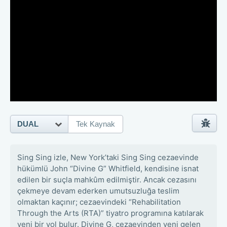
DUAL
Tek Kaynak
Sing Sing izle, New York’taki Sing Sing cezaevinde
hükümlü John “Divine G” Whitfield, kendisine isnat
edilen bir suçla mahkûm edilmiştir. Ancak cezasını
çekmeye devam ederken umutsuzluğa teslim
olmaktan kaçınır; cezaevindeki “Rehabilitation
Through the Arts (RTA)” tiyatro programına katılarak
yeni bir yol bulur. Divine G, cezaevinden yeni gelen