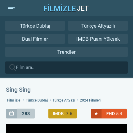
FİLMİZLE
JET
Türkçe Dublaj
Türkçe Altyazılı
Dual Filmler
IMDB Puanı Yüksek
Trendler
Sing Sing
Film izle
Türkçe Dublaj
Türkçe Altyazı
2024 Filmleri
★
283
IMDB
7.6
FHD
5.4