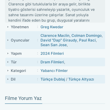
Clarence gibi tutuklularla bir araya gelir, birlikte
tiyatro gösterisi sahneleyip yazarlık, oyunculuk ve
sahne tasarımı üzerine çalışırlar. Sanat yoluyla
kendini ifade eden bu grup, duygusal yaralarını
keşfederken birbirleriyle dayanışma kurar. Film,
Yönetmen
Greg Kwedar
onların içsel dönüşümlerini, suç, kefaret, bağışlanma
Clarence Maclin
,
Colman Domingo
,
ve sanatsal yaratım arasındaki sınırları incelikle işler.
Oyuncular
David "Dap" Giraudy
,
Paul Raci
,
kritik anlarda dostluklar sınanır, karakterler umut ve
Sean San Jose
,
umut kırılması arasında sıkışır. Son perde yaklaşırken
sahnede sadece bir oyun değil, insanlığın yeniden
Yapım
2024 Filmleri
inşası oynanır; çünkü cezaevinde bile sesler
Tür
Dram Filmleri
,
duyulabilir.
Kategori
Yabancı Filmler
Dil
Türkçe Dublaj
/
Türkçe Altyazı
Filme Yorum Yaz