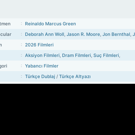
tmen
Reinaldo Marcus Green
cular
Deborah Ann Woll
,
Jason R. Moore
,
Jon Bernthal
,
J
m
2026 Filmleri
Aksiyon Filmleri
,
Dram Filmleri
,
Suç Filmleri
,
gori
Yabancı Filmler
Türkçe Dublaj
/
Türkçe Altyazı