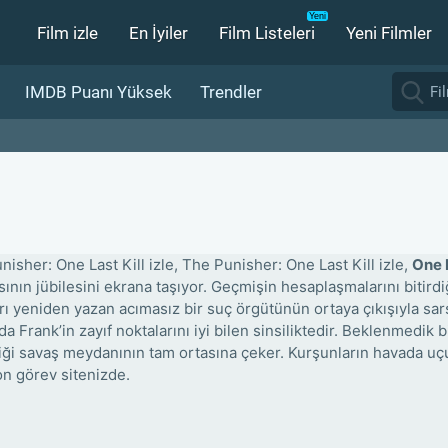
Film izle
En İyiler
Film Listeleri
Yeni Filmler
IMDB Puanı Yüksek
Trendler
nisher: One Last Kill izle, The Punisher: One Last Kill izle,
One L
ısının jübilesini ekrana taşıyor. Geçmişin hesaplaşmalarını bitir
arı yeniden yazan acımasız bir suç örgütünün ortaya çıkışıyla sar
 Frank’in zayıf noktalarını iyi bilen sinsiliktedir. Beklenmedik b
ldiği savaş meydanının tam ortasına çeker. Kurşunların havada u
on görev sitenizde.