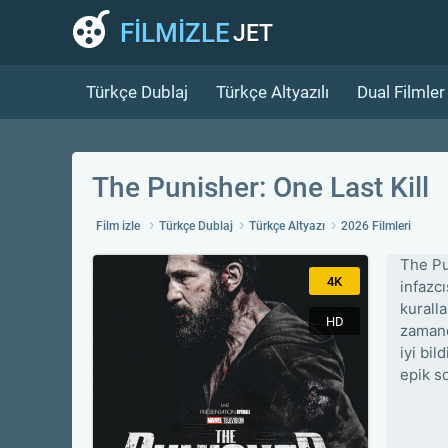
FİLMİZLE
JET
Türkçe Dublaj
Türkçe Altyazılı
Dual Filmler
The Punisher: One Last Kill
Film izle
Türkçe Dublaj
Türkçe Altyazı
2026 Filmleri
The Pu
4K
infazc
kurall
HD
zamanda
iyi bi
epik s