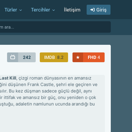
Türler
Tercihler
İletişim
Giriş
★
242
IMDB
8.2
FHD
4
ast Kill
, çizgi roman dünyasının en amansız
diğini düşünen Frank Castle, şehri ele geçiren ve
sılır. Bu kez düşman sadece güçlü değil, aynı
ir ittifak ve amansız bir güç, onu yeniden o çok
çuştuğu, adaletin namlunun ucunda arandığı bu