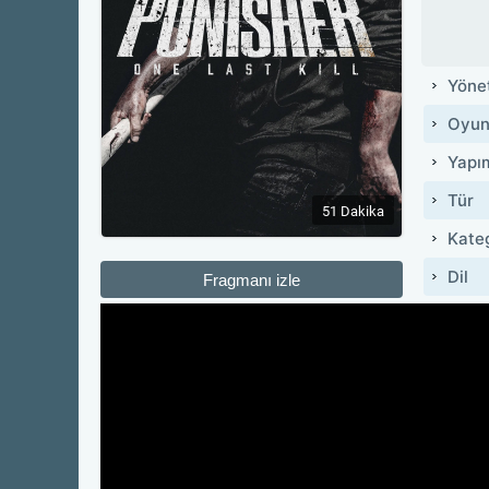
Yöne
Oyun
Yapı
Tür
51 Dakika
Kate
Dil
Fragmanı izle