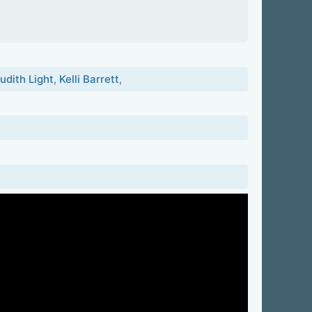
udith Light
,
Kelli Barrett
,