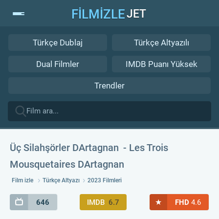
FİLMİZLE
JET
Türkçe Dublaj
Türkçe Altyazılı
Dual Filmler
IMDB Puanı Yüksek
Trendler
Üç Silahşörler DArtagnan
Les Trois
Mousquetaires DArtagnan
Film izle
Türkçe Altyazı
2023 Filmleri
★
646
IMDB
6.7
FHD
4.6