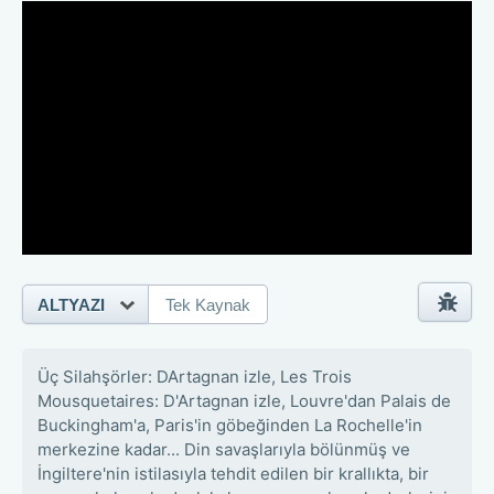
ALTYAZI
Tek Kaynak
Üç Silahşörler: DArtagnan izle, Les Trois
Mousquetaires: D'Artagnan izle, Louvre'dan Palais de
Buckingham'a, Paris'in göbeğinden La Rochelle'in
merkezine kadar... Din savaşlarıyla bölünmüş ve
İngiltere'nin istilasıyla tehdit edilen bir krallıkta, bir