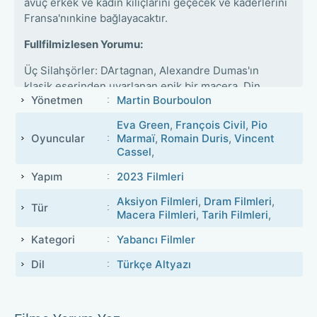
avuç erkek ve kadın kılıçlarını geçecek ve kaderlerini
Fransa'nınkine bağlayacaktır.
Fullfilmizlesen Yorumu:
Üç Silahşörler: DArtagnan, Alexandre Dumas'ın
klasik eserinden uyarlanan epik bir macera. Din
Yönetmen
Martin Bourboulon
savaşları ve İngiltere'nin istilasıyla tehdit edilen
Fransa'da, D'Artagnan ve silahşör arkadaşları,
Eva Green
,
François Civil
,
Pio
kılıçlarını çekip krallığın kaderini değiştirmeye
Oyuncular
Marmaï
,
Romain Duris
,
Vincent
çalışırlar. Film, etkileyici dövüş sahneleri, tarihi
Cassel
,
atmosferi ve güçlü karakterleri ile izleyiciyi
Yapım
2023 Filmleri
büyülüyor.
Aksiyon Filmleri
,
Dram Filmleri
,
Tür
Macera Filmleri
,
Tarih Filmleri
,
Kategori
Yabancı Filmler
Dil
Türkçe Altyazı