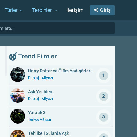
Türler
Tercihler
İletişim
Giriş
Trend Filmler
Harry Potter ve Ölüm Yadigârları: Bölüm 1
1
Dublaj - Altyazı
Aşk Yeniden
2
Dublaj - Altyazı
Yaratık 3
3
Türkçe Altyazı
Tehlikeli Sularda Aşk