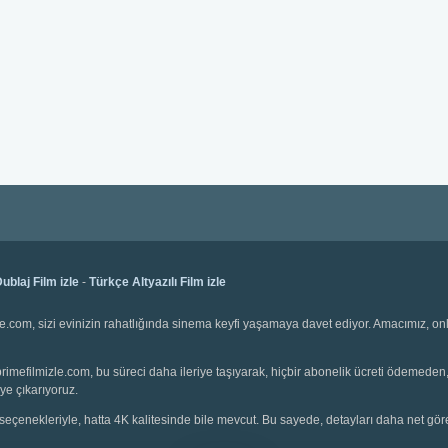
ublaj Film izle
-
Türkçe Altyazılı Film izle
e.com, sizi evinizin rahatlığında sinema keyfi yaşamaya davet ediyor. Amacımız, onli
e. primefilmizle.com, bu süreci daha ileriye taşıyarak, hiçbir abonelik ücreti ödemede
ye çıkarıyoruz.
seçenekleriyle, hatta 4K kalitesinde bile mevcut. Bu sayede, detayları daha net görebil