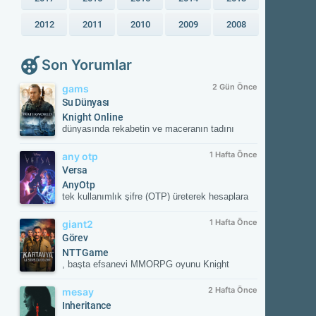
2012
2011
2010
2009
2008
Son Yorumlar
2 Gün Önce
gams
Su Dünyası
Knight Online
dünyasında rekabetin ve maceranın tadını
çıkar! Güvenilir sunucular, aktif etkinlikler ve
kesintisiz oyun deneyimiyle savaşın
1 Hafta Önce
any otp
merkezinde yerini al. Güncel gelişmeleri takip
Versa
etmek ve resmi içeriklere ulaşmak için
AnyOtp
NTTGame platformunu ziyaret edebilir,
tek kullanımlık şifre (OTP) üreterek hesaplara
karakterini zirveye taşıyacak fırsatları
ek güvenlik sağlayan iki aşamalı doğrulama
kaçırmayabilirsin.
(2FA) uygulamasıdır. Hesabınızla
1 Hafta Önce
giant2
eşleştirildikten sonra her girişte uygulamanın
Görev
oluşturduğu süreli doğrulama kodunu ister;
NTTGame
böylece yetkisiz erişime karşı hesabınızı korur.
, başta efsanevi MMORPG oyunu Knight
Online olmak üzere dünya çapında popüler,
ücretsiz (Free-to-Play) çevrimiçi oyunların
2 Hafta Önce
mesay
yayıncılığını üstlenen lider bir dijital oyun
Inheritance
portalıdır. 2011 yılından bu yana Türkiye ve