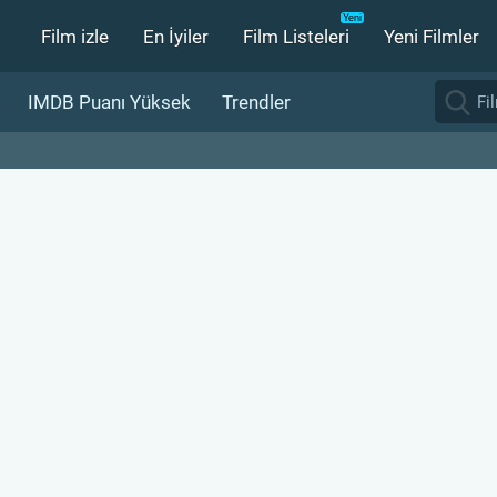
Film izle
En İyiler
Film Listeleri
Yeni Filmler
IMDB Puanı Yüksek
Trendler