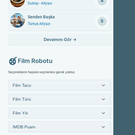
4
Dublaj - Altyazı
Senden Başka
5
Türkçe Altyazı
Devamını Gör
→
Film Robotu
Seçeneklerin hepsini seçmenize gerek yoktur.